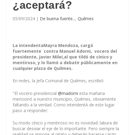
¿aceptará?
05/09/2024
|
De buena fuente...
,
Quilmes
La intendentaMayra Mendoza, cargó
fuertemente contra Manuel Adorni, vocero del
presidente, Javier Milei,al que tildó de cínico y
mentiroso, y lo llamó a debatir públicamente en
cualquier plaza de Quilmes.
En redes, la Jefa Comunal de Quilmes, escribió:
"El vocero presidencial
@madorni
esta mañana
mencionó a nuestro municipio, Quilmes, obviamente
faltando a la verdad. Como intendentA de este lugar
paso a responder:
Su modo cínico y mentiroso no es novedad: labura de
buscar desviar el eje de lo importante. Pero siempre la
realidad se impone al relato y deberán hacerse cargo