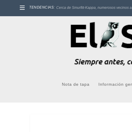
TENDENCIAS:
Cerca de Smurfitt-Kappa, numerosos vecinos a
Nota de tapa
Información ge