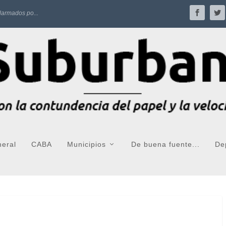
larmados po...
neral
CABA
Municipios
De buena fuente...
De