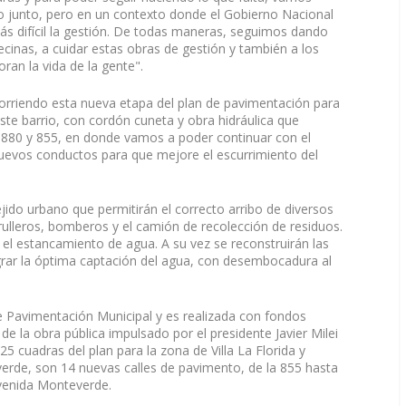
o junto, pero en un contexto donde el Gobierno Nacional
s difícil la gestión. De todas maneras, seguimos dando
ecinas, a cuidar estas obras de gestión y también a los
ran la vida de la gente".
corriendo esta nueva etapa del plan de pavimentación para
te barrio, con cordón cuneta y obra hidráulica que
880 y 855, en donde vamos a poder continuar con el
uevos conductos para que mejore el escurrimiento del
jido urbano que permitirán el correcto arribo de diversos
ulleros, bomberos y el camión de recolección de residuos.
 el estancamiento de agua. A su vez se reconstruirán las
grar la óptima captación del agua, con desembocadura al
de Pavimentación Municipal y es realizada con fondos
de la obra pública impulsado por el presidente Javier Milei
 25 cuadras del plan para la zona de Villa La Florida y
verde, son 14 nuevas calles de pavimento, de la 855 hasta
avenida Monteverde.