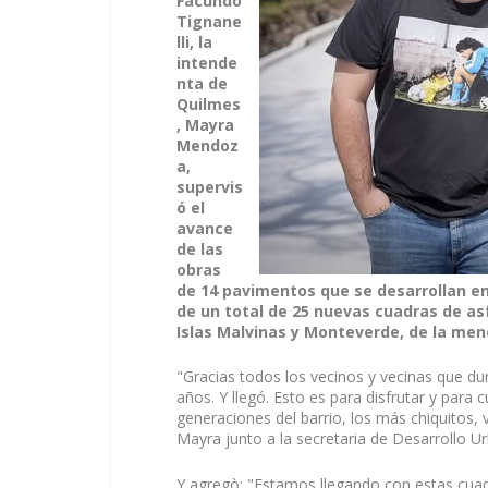
Facundo
Tignane
lli, la
intende
nta de
Quilmes
, Mayra
Mendoz
a,
supervis
ó el
avance
de las
obras
de 14 pavimentos que se desarrollan en 
de un total de 25 nuevas cuadras de asf
Islas Malvinas y Monteverde, de la menc
"Gracias todos los vecinos y vecinas que d
años. Y llegó. Esto es para disfrutar y para
generaciones del barrio, los más chiquitos, 
Mayra junto a la secretaria de Desarrollo Ur
Y agregò: "Estamos llegando con estas cuad