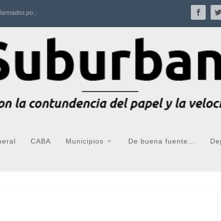
larmados po...
neral
CABA
Municipios
De buena fuente...
De