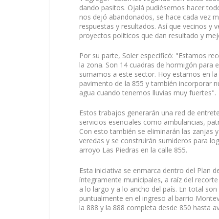
dando pasitos. Ojalá pudiésemos hacer tod
nos dejó abandonados, se hace cada vez má
respuestas y resultados. Así que vecinos y v
proyectos políticos que dan resultado y mejo
Por su parte, Soler especificó: "Estamos re
la zona. Son 14 cuadras de hormigón para es
sumamos a este sector. Hoy estamos en la 
pavimento de la 855 y también incorporar n
agua cuando tenemos lluvias muy fuertes".
Estos trabajos generarán una red de entrete
servicios esenciales como ambulancias, patr
Con esto también se eliminarán las zanjas y
veredas y se construirán sumideros para lo
arroyo Las Piedras en la calle 855.
Esta iniciativa se enmarca dentro del Plan 
íntegramente municipales, a raíz del recorte 
a lo largo y a lo ancho del país. En total son
puntualmente en el ingreso al barrio Monte
la 888 y la 888 completa desde 850 hasta 