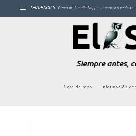
TENDENCIAS:
Cerca de Smurfitt-Kappa, numerosos vecinos a
Nota de tapa
Información ge