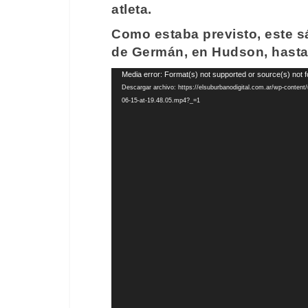
atleta.
Como estaba previsto, este s
de Germán, en Hudson, hasta
Reproductor
Media error: Format(s) not supported or source(s) not 
de
Descargar archivo: https://elsuburbanodigital.com.ar/wp-conten
vídeo
06-15-at-19.48.05.mp4?_=1