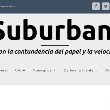
larmados po...
neral
CABA
Municipios
De buena fuente...
De