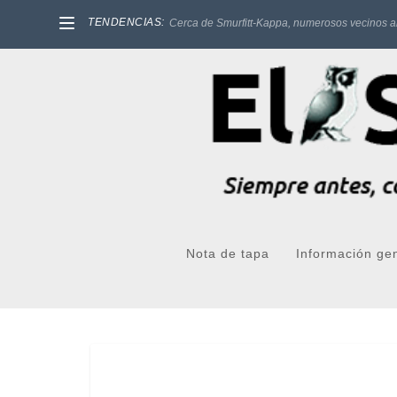
TENDENCIAS:
Cerca de Smurfitt-Kappa, numerosos vecinos a
Nota de tapa
Información ge