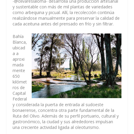
-@olivareslaloma- desarrolla una producción artesanal
y sustentable con más de mil plantas de variedades
como arbequina y picual. Allí, la recolección continúa
realizándose manualmente para preservar la calidad de
cada aceituna antes del prensado en frío y sin filtrar.
Bahía
Blanca,
ubicad
a a
aproxi
mada
mente
650
kilómet
ros de
Capital
Federal
y considerada la puerta de entrada al sudoeste
bonaerense, concentra otra parte fundamental de la
Ruta del Olivo. Además de su perfil portuario, cultural y
gastronómico, la ciudad y sus alrededores impulsan
una creciente actividad ligada al oleoturismo.