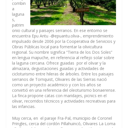
combin
a
laguna
s,
patrim
onio cultural y paisajes serranos. En ese entorno se
encuentra Epu Antu
-@epuantu.oliva-
, emprendimiento
impulsado desde 2006 por la Cooperativa de Servicios y
Obras Públicas local para fomentar la olivicultura
regional. Su nombre significa “Tierra de los Dos Soles”
en lengua mapuche, en referencia al reflejo solar sobre
la laguna cercana. Ofrece guiadas por el olivar y la
almazara, degustaciones guiadas y actividades de
cicloturismo entre hileras de árboles. Entre los paisajes
serranos de Tornquist, Olivares de las Sierras nació
como un proyecto académico y con los años se
convirtió en una referencia del oleoturismo bonaerense.
La finca propone catas con maridajes, picnics en el
olivar, recorridos técnicos y actividades recreativas para
las infancias.
Muy cerca, en el paraje Fra-Pal, municipio de Coronel
Pringles, cerca del cordón Pillahuincó, Olivares La Loma