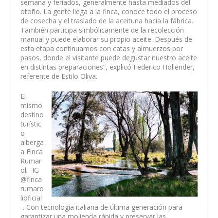
semana y feriados, generalmente hasta mediados del
otoño. La gente llega a la finca, conoce todo el proceso
de cosecha y el traslado de la aceituna hacia la fábrica.
También participa simbólicamente de la recolección
manual y puede elaborar su propio aceite. Después de
esta etapa continuamos con catas y almuerzos por
pasos, donde el visitante puede degustar nuestro aceite
en distintas preparaciones”, explicó Federico Hollender,
referente de Estilo Oliva.
El
mismo
destino
turístic
o
alberga
a Finca
Rumar
oli -IG
@finca
rumaro
lioficial
-. Con tecnología italiana de última generación para
garantizar una molienda rápida y preservar las