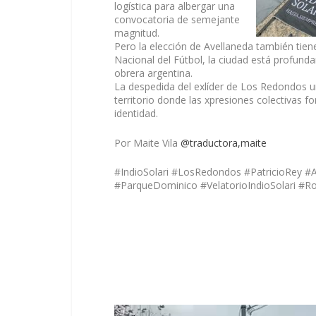
logística para albergar una
convocatoria de semejante
magnitud.
Pero la elección de Avellaneda también tien
Nacional del Fútbol, la ciudad está profundam
obrera argentina.
La despedida del exlíder de Los Redondos u
territorio donde las
xpresiones colectivas f
identidad.
Por Maite Vila
@traductora,maite
#IndioSolari #LosRedondos #PatricioRey #
#ParqueDominico #VelatorioIndioSolari #Ro
Reproductor
de
vídeo