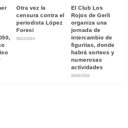
Otra vez la
mer
El Club Los
censura contra el
Rojos de Gerli
periodista López
organiza una
Foresi
jornada de
050,
intercambio de
08/22/2024
no
figuritas, donde
iso
habrá sorteos y
r
numerosas
actividades
06/02/2026