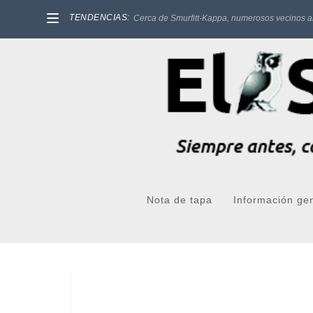
TENDENCIAS:
Cerca de Smurfitt-Kappa, numerosos vecinos a
Nota de tapa
Información ge