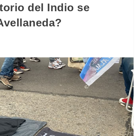
torio del Indio se
 Avellaneda?