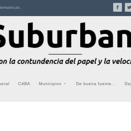
larmados po...
neral
CABA
Municipios
De buena fuente...
De