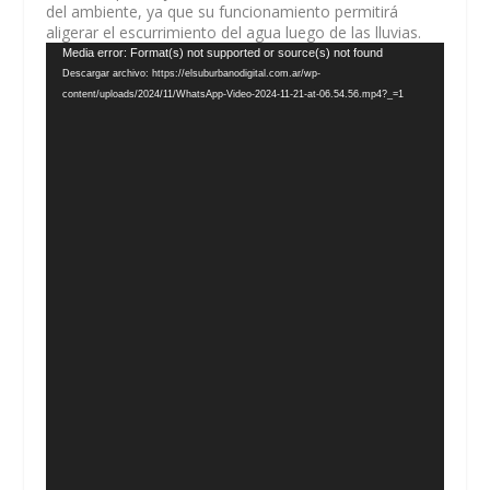
del ambiente, ya que su funcionamiento permitirá
aligerar el escurrimiento del agua luego de las lluvias.
Reproductor
Media error: Format(s) not supported or source(s) not found
de
Descargar archivo: https://elsuburbanodigital.com.ar/wp-
vídeo
content/uploads/2024/11/WhatsApp-Video-2024-11-21-at-06.54.56.mp4?_=1