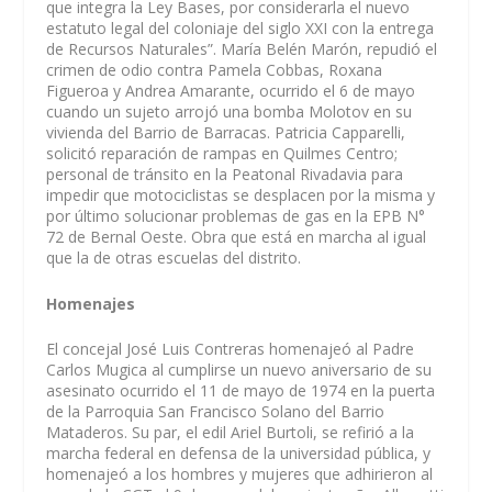
que integra la Ley Bases, por considerarla el nuevo
estatuto legal del coloniaje del siglo XXI con la entrega
de Recursos Naturales”. María Belén Marón, repudió el
crimen de odio contra Pamela Cobbas, Roxana
Figueroa y Andrea Amarante, ocurrido el 6 de mayo
cuando un sujeto arrojó una bomba Molotov en su
vivienda del Barrio de Barracas. Patricia Capparelli,
solicitó reparación de rampas en Quilmes Centro;
personal de tránsito en la Peatonal Rivadavia para
impedir que motociclistas se desplacen por la misma y
por último solucionar problemas de gas en la EPB N°
72 de Bernal Oeste. Obra que está en marcha al igual
que la de otras escuelas del distrito.
Homenajes
El concejal José Luis Contreras homenajeó al Padre
Carlos Mugica al cumplirse un nuevo aniversario de su
asesinato ocurrido el 11 de mayo de 1974 en la puerta
de la Parroquia San Francisco Solano del Barrio
Mataderos. Su par, el edil Ariel Burtoli, se refirió a la
marcha federal en defensa de la universidad pública, y
homenajeó a los hombres y mujeres que adhirieron al