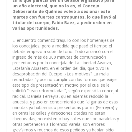
En lo que parecía ser un debate legislativo para
un año electoral, que no lo es, el Concejo
Deliberante de Quilmes volvió a sesionar este
martes con fuertes contrapuntos, lo que llevó al
titular del cuerpo, Fabio Baez, a pedir orden en
varias oportunidades.
El encuentro comenzó traquilo con los homenajes de
los concejales, pero a medida que pasó el tiempo el
debate empezó a subir de tono. Todo arrancó con el
ingreso de más de 300 minutas de comunicación
presentadas por la concejala de La Libertad Avanza,
Estefanía Albasetti, en el orden del día, que tuvo la
desaprobación del Cuerpo. ¿Los motivos? La mala
redactadas "y por no cumplir con las formas que exige
este tipo de presentación", motivo por el cual se le
solicitó “sean reformuladas”, según expresó la concejal
radical, Daniela Ferreyra, quien además redobló la
apuesta, y puso en conocimiento que "algunas de esas
minutas ya habían sido presentadas por mi (Ferreyra) y
en otras las calles y direcciones citadas no están
chequeadas, no existen o hay calles que son paralelas y
otras pertenecen a Florencio Varela, son errores
gravísimos y muchos de esos pedidos ya habían sido