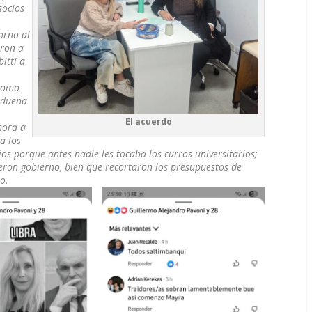
socios
orno al
aron a
itti a
 como
adueña
El acuerdo
hora a
a los
ios porque antes nadie les tocaba los curros universitarios;
ueron gobierno, bien que recortaron los presupuestos de
o.