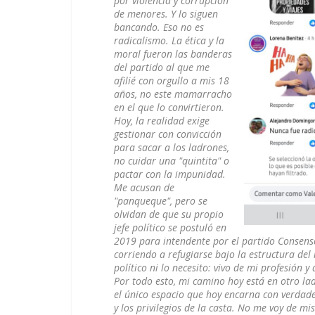
por violencia y corrupción
de menores. Y lo siguen
bancando. Eso no es
radicalismo. La ética y la
moral fueron las banderas
del partido al que me
afilié con orgullo a mis 18
años, no este mamarracho
en el que lo convirtieron.
Hoy, la realidad exige
gestionar con convicción
para sacar a los ladrones,
no cuidar una "quintita" o
pactar con la impunidad.
​Me acusan de
"panqueque", pero se
olvidan de que su propio
jefe político se postuló en
2019 para intendente por el partido Consenso
corriendo a refugiarse bajo la estructura del 
político ni lo necesito: vivo de mi profesión y
​Por todo esto, mi camino hoy está en otro l
el único espacio que hoy encarna con verdader
y los privilegios de la casta. No me voy de mi