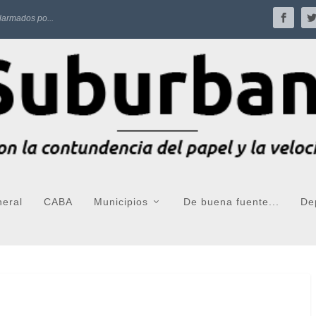
larmados po...
neral
CABA
Municipios
De buena fuente...
De