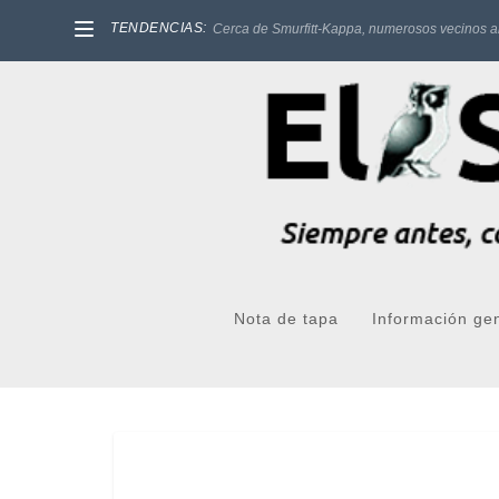
TENDENCIAS:
Cerca de Smurfitt-Kappa, numerosos vecinos a
Nota de tapa
Información ge