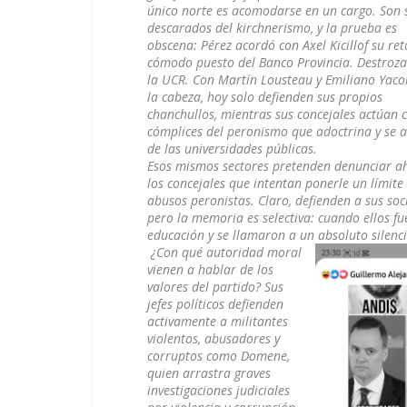
único norte es acomodarse en un cargo. Son 
descarados del kirchnerismo, y la prueba es
obscena: Pérez acordó con Axel Kicillof su ret
cómodo puesto del Banco Provincia. Destroz
la UCR. Con Martín Lousteau y Emiliano Yacob
la cabeza, hoy solo defienden sus propios
chanchullos, mientras sus concejales actúan
cómplices del peronismo que adoctrina y se 
de las universidades públicas.
​Esos mismos sectores pretenden denunciar a
los concejales que intentan ponerle un límite 
abusos peronistas. Claro, defienden a sus soc
pero la memoria es selectiva: cuando ellos f
educación y se llamaron a un absoluto silenci
¿Con qué autoridad moral
vienen a hablar de los
valores del partido? Sus
jefes políticos defienden
activamente a militantes
violentos, abusadores y
corruptos como Domene,
quien arrastra graves
investigaciones judiciales