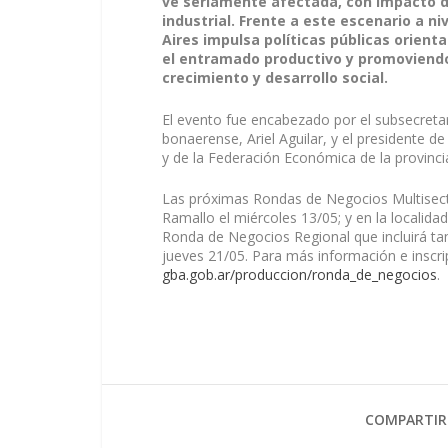
ve seriamente afectada, con impacto di
industrial. Frente a este escenario a ni
Aires impulsa políticas públicas orien
el entramado productivo y promoviendo 
crecimiento y desarrollo social.
El evento fue encabezado por el subsecreta
bonaerense, Ariel Aguilar, y el presidente
y de la Federación Económica de la provinci
Las próximas Rondas de Negocios Multisecto
Ramallo el miércoles 13/05; y en la localida
Ronda de Negocios Regional que incluirá tamb
jueves 21/05. Para más información e inscri
gba.gob.ar/produccion/ronda_de_negocios
.
COMPARTIR