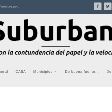
larmados po...
neral
CABA
Municipios
De buena fuente...
De