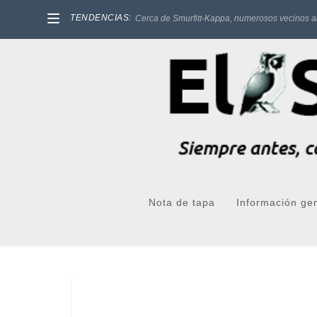
TENDENCIAS:
Cerca de Smurfitt-Kappa, numerosos vecinos a
Nota de tapa
Información ge