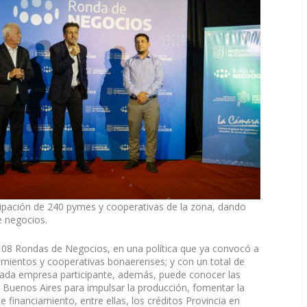
icipación de 240 pymes y cooperativas de la zona, dando
e negocios.
 108 Rondas de Negocios, en una política que ya convocó a
ientos y cooperativas bonaerenses; y con un total de
 Cada empresa participante, además, puede conocer las
 de Buenos Aires para impulsar la producción, fomentar la
e financiamiento, entre ellas, los créditos Provincia en