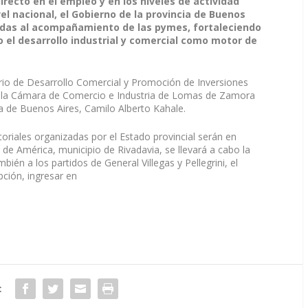
recto en el empleo y en los niveles de actividad
vel nacional, el Gobierno de la provincia de Buenos
tadas al acompañamiento de las pymes, fortaleciendo
el desarrollo industrial y comercial como motor de
rio de Desarrollo Comercial y Promoción de Inversiones
 de la Cámara de Comercio e Industria de Lomas de Zamora
a de Buenos Aires, Camilo Alberto Kahale.
riales organizadas por el Estado provincial serán en
d de América, municipio de Rivadavia, se llevará a cabo la
ién a los partidos de General Villegas y Pellegrini, el
pción, ingresar en
: