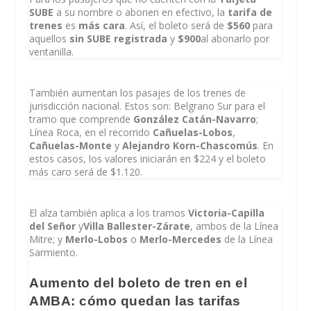
SUBE
a su nombre o abonen en efectivo, la
tarifa de
trenes
es
más cara
. Así, el boleto será de
$560
para
aquellos
sin SUBE registrada
y
$900
al abonarlo por
ventanilla.
También aumentan los pasajes de los trenes de
jurisdicción nacional. Estos son: Belgrano Sur para el
tramo que comprende
González Catán-Navarro
;
Línea Roca, en el recorrido
Cañuelas-Lobos
,
Cañuelas-Monte
y
Alejandro Korn-Chascomús
. En
estos casos, los valores iniciarán en $224 y el boleto
más caro será de $1.120.
El alza también aplica a los tramos
Victoria-Capilla
del Señor
y
Villa Ballester-Zárate
, ambos de la Línea
Mitre; y
Merlo-Lobos
o
Merlo-Mercedes
de la Línea
Sarmiento.
Aumento del boleto de tren en el
AMBA: cómo quedan las tarifas