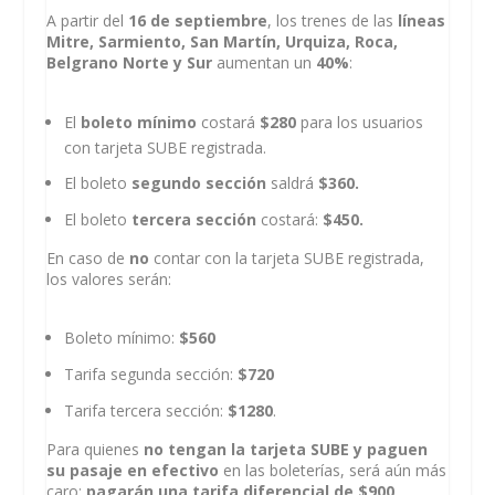
A partir del
16 de septiembre
, los trenes de las
líneas
Mitre, Sarmiento, San Martín, Urquiza, Roca,
Belgrano Norte y Sur
aumentan un
40%
:
El
boleto mínimo
costará
$280
para los usuarios
con tarjeta SUBE registrada.
El boleto
segundo sección
saldrá
$360.
El boleto
tercera sección
costará:
$450.
En caso de
no
contar con la tarjeta SUBE registrada,
los valores serán:
Boleto mínimo:
$560
Tarifa segunda sección:
$720
Tarifa tercera sección:
$1280
.
Para quienes
no tengan la tarjeta SUBE y paguen
su pasaje en efectivo
en las boleterías, será aún más
caro:
pagarán una tarifa diferencial de $900
.