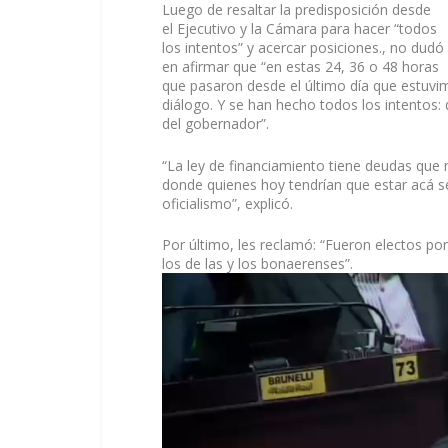
Luego de resaltar la predisposición desde
el Ejecutivo y la Cámara para hacer “todos
los intentos” y acercar posiciones., no dudó
en afirmar que “en estas 24, 36 o 48 horas
que pasaron desde el último día que estuvi
diálogo. Y se han hecho todos los intentos: 
del gobernador”.
“La ley de financiamiento tiene deudas que 
donde quienes hoy tendrían que estar acá s
oficialismo”, explicó.
Por último, les reclamó: “Fueron electos por
los de las y los bonaerenses”.
Reproductor
de
vídeo