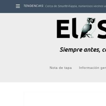
TENDENCIAS:
Cerca de Smurfitt-Kappa, numerosos vecinos a
Nota de tapa
Información ge