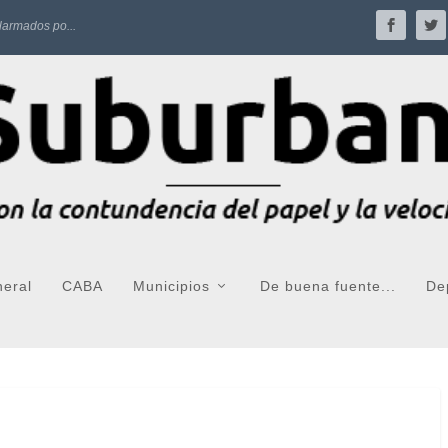
larmados po...
neral
CABA
Municipios
De buena fuente...
De