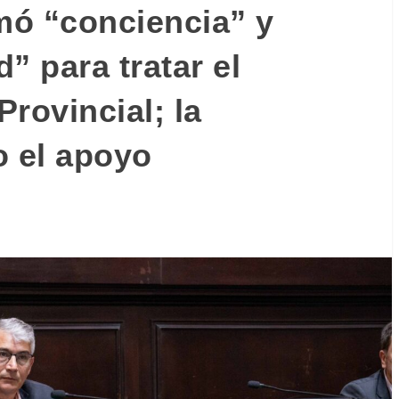
amó “conciencia” y
” para tratar el
rovincial; la
o el apoyo