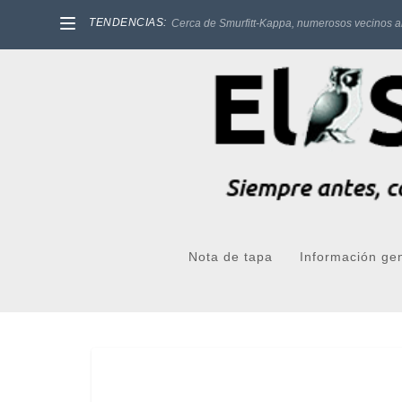
TENDENCIAS:
Cerca de Smurfitt-Kappa, numerosos vecinos a
Nota de tapa
Información ge