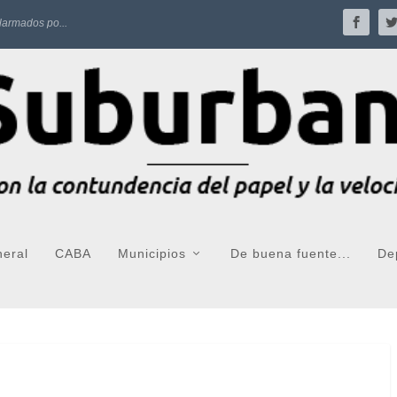
larmados po...
neral
CABA
Municipios
De buena fuente...
De