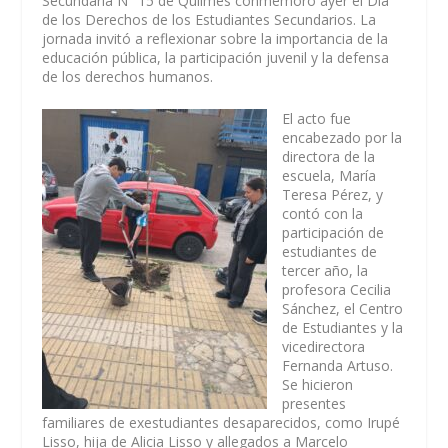
Secundaria N° 15 de Quilmes conmemoró ayer el Día
de los Derechos de los Estudiantes Secundarios. La
jornada invitó a reflexionar sobre la importancia de la
educación pública, la participación juvenil y la defensa
de los derechos humanos.
El acto fue
encabezado por la
directora de la
escuela, María
Teresa Pérez, y
contó con la
participación de
estudiantes de
tercer año, la
profesora Cecilia
Sánchez, el Centro
de Estudiantes y la
vicedirectora
Fernanda Artuso.
Se hicieron
presentes
familiares de exestudiantes desaparecidos, como Irupé
Lisso, hija de Alicia Lisso y allegados a Marcelo