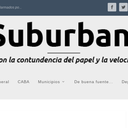
larmados po...
neral
CABA
Municipios
De buena fuente...
De