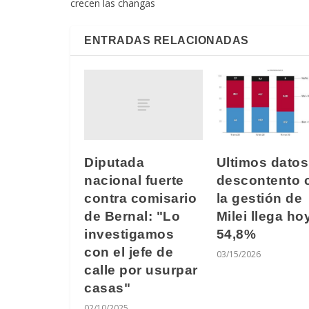
crecen las changas
ENTRADAS RELACIONADAS
Diputada
Ultimos datos
nacional fuerte
descontento 
contra comisario
la gestión de
de Bernal: "Lo
Milei llega hoy
investigamos
54,8%
con el jefe de
03/15/2026
calle por usurpar
casas"
02/10/2025