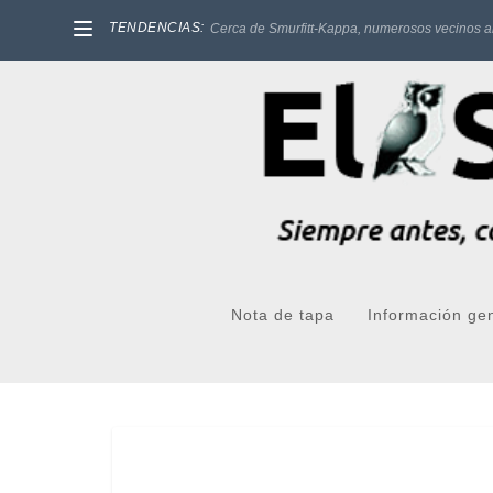
TENDENCIAS:
Cerca de Smurfitt-Kappa, numerosos vecinos a
Nota de tapa
Información ge