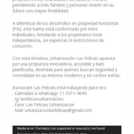
permitiendo a más familias y personas invertir en su
futuro con mayor flexibilidad.
A diferencia de los desarrollos en propiedad horizontal
(PH), este barrio está conformado por lotes
individuales, brindando a los propietarios total
independencia, sin expensas ni restricciones de
consorcio.
Con esta iniciativa, Urbanización Las Felicias apuesta
por una propuesta innovadora, accesible y bien
planificada, diseñada para quienes buscan seguridad y
comodidad en un entorno moderno y sin costos extras.
Asesorate Las Felicias está trabajando para vos:
. Llamadas o whatsapp: 11-5311-4044
. Ig: lasfeliciasurbanizacion
. Face: Las Felicias Urbanizacion
. Mail:
urbanizacionlasfelicias@gmail.com
Reproductor
Media error: Format(s) not supported or source(s) not found
de
Descargar archivo: https://elsuburbanodigital.com.ar/wp-