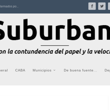
larmados po...
neral
CABA
Municipios
De buena fuente...
De