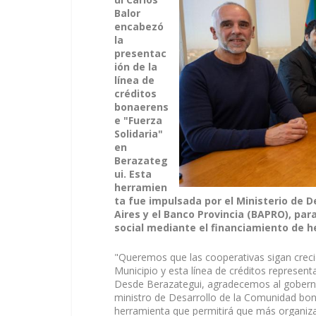
Balor
encabezó
la
presentac
ión de la
línea de
créditos
bonaerens
e "Fuerza
Solidaria"
en
Berazateg
ui. Esta
herramien
ta fue impulsada por el Ministerio de D
Aires y el Banco Provincia (BAPRO), par
social mediante el financiamiento de h
"Queremos que las cooperativas sigan crecie
Municipio y esta línea de créditos represent
Desde Berazategui, agradecemos al gobernado
ministro de Desarrollo de la Comunidad bon
herramienta que permitirá que más organiza