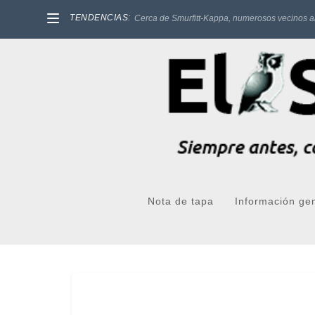
TENDENCIAS:
Cerca de Smurfitt-Kappa, numerosos vecinos a
Nota de tapa
Información ge