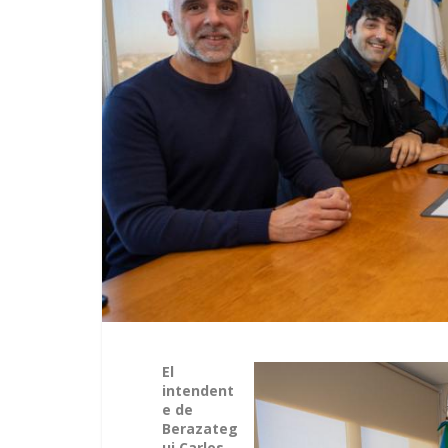
El
intendent
e de
Berazateg
ui Carlos