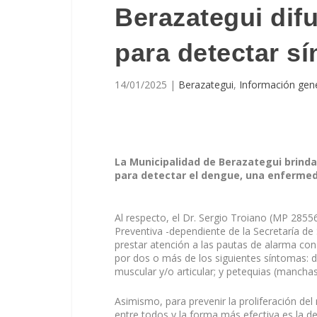
Berazategui dif
para detectar s
14/01/2025
|
Berazategui
,
Información gen
La Municipalidad de Berazategui brind
para detectar el dengue, una enfermed
Al respecto, el Dr. Sergio Troiano (MP 2855
Preventiva -dependiente de la Secretaría de
prestar atención a las pautas de alarma co
por dos o más de los siguientes síntomas: d
muscular y/o articular; y petequias (manchas 
Asimismo, para prevenir la proliferación d
entre todos y la forma más efectiva es la d