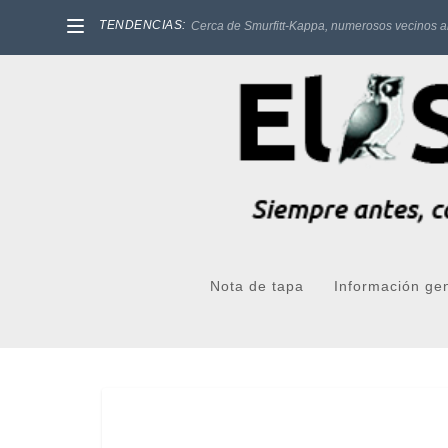
TENDENCIAS:
Cerca de Smurfitt-Kappa, numerosos vecinos a
Nota de tapa
Información ge