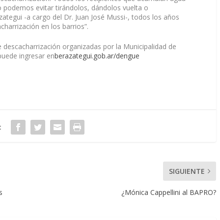
o podemos evitar tirándolos, dándolos vuelta o
ategui -a cargo del Dr. Juan José Mussi-, todos los años
charrización en los barrios”.
 descacharrización organizadas por la Municipalidad de
puede ingresar en
berazategui.gob.ar/dengue
:
SIGUIENTE
s
¿Mónica Cappellini al BAPRO?