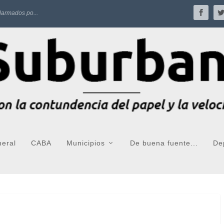
larmados po...
neral
CABA
Municipios
De buena fuente...
De