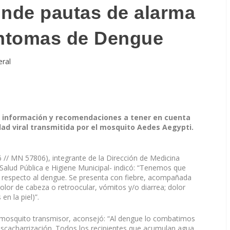
unde pautas de alarma
íntomas de Dengue
eral
a información y recomendaciones a tener en cuenta
ad viral transmitida por el mosquito Aedes Aegypti.
6 // MN 57806), integrante de la Dirección de Medicina
 Salud Pública e Higiene Municipal- indicó: “Tenemos que
n respecto al dengue. Se presenta con fiebre, acompañada
olor de cabeza o retroocular, vómitos y/o diarrea; dolor
en la piel)”.
el mosquito transmisor, aconsejó: “Al dengue lo combatimos
escacharrización. Todos los recipientes que acumulan agua