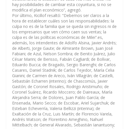
hay posibilidades de cambiar esta coyuntura, si no se
modifica el plan económico”, agregó.
Por último, Kicillof resaltó: “Debemos ser claros a la
hora de establecer cuáles son las responsabilidades: la
culpa no es de la familia que se queda sin ingresos ni de
los empresarios que ven cómo caen sus ventas; la
culpa es de las políticas económicas de Milei”.es,
además, los intendentes de Adolfo Alsina, Javier Andrés;
de Alberti, Jorge Gaute; de Almirante Brown, Juan José
Fabiani; de Azul, Nelson Sombra; de Benito Juárez, Julio
César Marini; de Berisso, Fabián Cagliardi; de Bolívar,
Eduardo Bucca; de Bragado, Sergio Barenghi; de Carlos
Casares, Daniel Stadnik; de Carlos Tejedor, María Celia
Gianini; de Carmen de Areco, Iván Villagrán; de Castelli,
Sebastián Echarren (interino); de Chascomús, Javier
Gastón; de Coronel Rosales, Rodrigo Aristimuño; de
Coronel Suárez, Ricardo Moccero; de Daireaux, María
Alejandra Serra; de Dolores, Juan Pablo García; de
Ensenada, Mario Secco; de Escobar, Ariel Sujarchuk; de
Esteban Echeverría, Valeria Bellizzi (interina); de
Exaltación de la Cruz, Luis Martín; de Florencio Varela,
Andrés Watson; de Florentino Ameghino, Nahuel
Mittelbach; de General Alvarado, Sebastián Ianantuony;