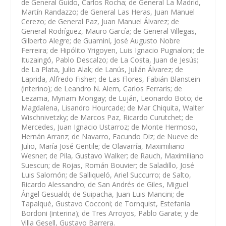
de General Guido, Carlos Rocha; de General La Madrid,
Martín Randazzo; de General Las Heras, Juan Manuel
Cerezo; de General Paz, Juan Manuel Álvarez; de
General Rodríguez, Mauro García; de General Villegas,
Gilberto Alegre; de Guaminí, José Augusto Nobre
Ferreira; de Hipólito Yrigoyen, Luis Ignacio Pugnaloni; de
Ituzaingó, Pablo Descalzo; de La Costa, Juan de Jesús;
de La Plata, Julio Alak; de Lanús, Julián Álvarez; de
Laprida, Alfredo Fisher; de Las Flores, Fabián Blanstein
(interino); de Leandro N. Alem, Carlos Ferraris; de
Lezama, Myriam Mongay; de Luján, Leonardo Boto; de
Magdalena, Lisandro Hourcade; de Mar Chiquita, Walter
Wischnivetzky; de Marcos Paz, Ricardo Curutchet; de
Mercedes, Juan Ignacio Ustarroz; de Monte Hermoso,
Hernán Arranz; de Navarro, Facundo Diz; de Nueve de
Julio, María José Gentile; de Olavarría, Maximiliano
Wesner; de Pila, Gustavo Walker; de Rauch, Maximiliano
Suescun; de Rojas, Román Bouvier; de Saladillo, José
Luis Salomón; de Salliqueló, Ariel Succurro; de Salto,
Ricardo Alessandro; de San Andrés de Giles, Miguel
Ángel Gesualdi; de Suipacha, Juan Luis Mancini; de
Tapalqué, Gustavo Cocconi; de Tornquist, Estefanía
Bordoni (interina); de Tres Arroyos, Pablo Garate; y de
Villa Gesell, Gustavo Barrera.