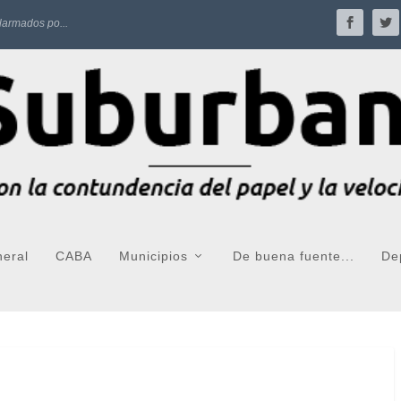
larmados po...
neral
CABA
Municipios
De buena fuente...
De