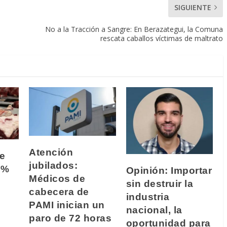
SIGUIENTE
j
No a la Tracción a Sangre: En Berazategui, la Comuna
rescata caballos víctimas de maltrato
Atención
e
jubilados:
0%
Opinión: Importar
Médicos de
sin destruir la
cabecera de
industria
PAMI inician un
nacional, la
paro de 72 horas
oportunidad para