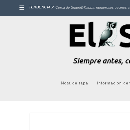
TENDENCIAS:
Cerca de Smurfitt-Kappa, numerosos vecinos a
Nota de tapa
Información ge