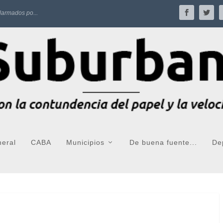
larmados po...
neral
CABA
Municipios
De buena fuente...
De