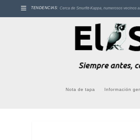
TENDENCIAS:
Cerca de Smurfitt-Kappa, numerosos vecinos a
Nota de tapa
Información ge