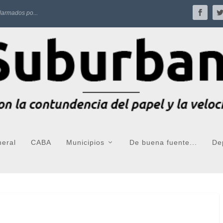
larmados po...
neral
CABA
Municipios
De buena fuente...
De