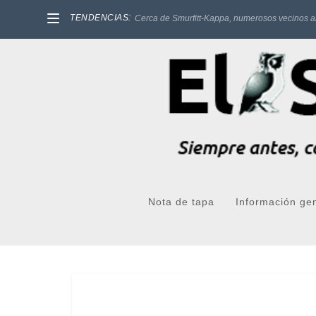
TENDENCIAS:
Cerca de Smurfitt-Kappa, numerosos vecinos a
Nota de tapa
Información ge