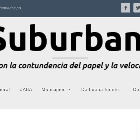
larmados po...
neral
CABA
Municipios
De buena fuente...
De