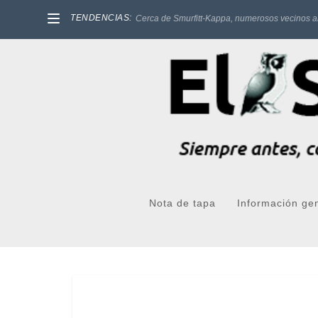
TENDENCIAS:
Cerca de Smurfitt-Kappa, numerosos vecinos a
Nota de tapa
Información ge