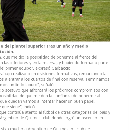
te del plantel superior tras un año y medio
tución.
 que me dio la posibilidad de ponerme al frente del
 las inferiores y en la reserva, y habiendo formado parte
el primer equipo”, expresó Garbaccio.
rabajo realizado en divisiones formativas, remarcando la
s a entrar a los cuartos de final con reserva. Terminamos
imos un lindo laburo”, señaló.
ccio sostuvo que afrontará los próximos compromisos con
a posibilidad de que me den la confianza de ponerme al
s que quedan vamos a intentar hacer un buen papel,
que viene”, indicó.
ue continúa atento al fútbol de otras categorías del país y
n Argentino de Quilmes, club donde logró un ascenso en
, sigo mucho a Argentino de Quilmes, mi club de