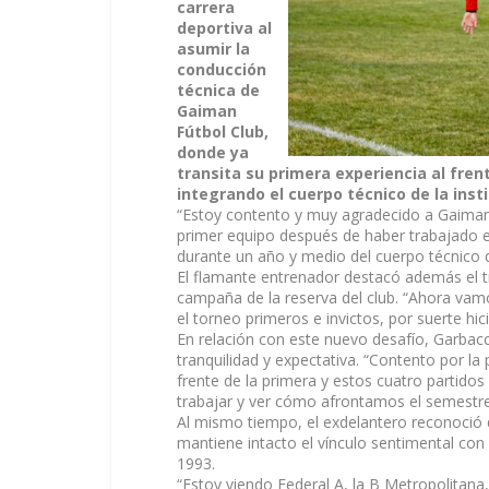
carrera
deportiva al
asumir la
conducción
técnica de
Gaiman
Fútbol Club,
donde ya
transita su primera experiencia al fren
integrando el cuerpo técnico de la insti
“Estoy contento y muy agradecido a Gaiman,
primer equipo después de haber trabajado en
durante un año y medio del cuerpo técnico d
El flamante entrenador destacó además el t
campaña de la reserva del club. “Ahora vamo
el torneo primeros e invictos, por suerte hic
En relación con este nuevo desafío, Garba
tranquilidad y expectativa. “Contento por l
frente de la primera y estos cuatro partido
trabajar y ver cómo afrontamos el semestre 
Al mismo tiempo, el exdelantero reconoció q
mantiene intacto el vínculo sentimental co
1993.
“Estoy viendo Federal A, la B Metropolitana