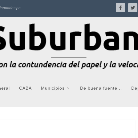
larmados po...
neral
CABA
Municipios
De buena fuente...
De