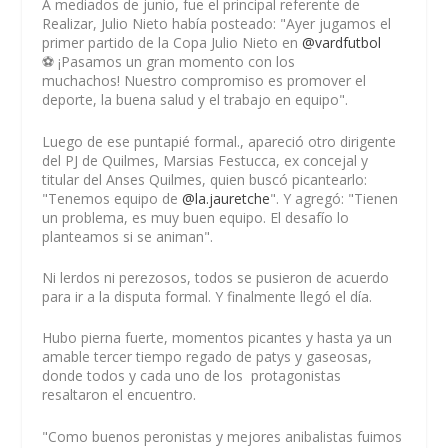
A mediados de junio, fue el principal referente de
Realizar, Julio Nieto había posteado: "Ayer jugamos el
primer partido de la Copa Julio Nieto en
@vardfutbol
⚽️ ¡Pasamos un gran momento con los
muchachos! Nuestro compromiso es promover el
deporte, la buena salud y el trabajo en equipo".
Luego de ese puntapié formal., apareció otro dirigente
del PJ de Quilmes, Marsias Festucca, ex concejal y
titular del Anses Quilmes, quien buscó picantearlo:
"
Tenemos equipo de
@la.jauretche
". Y agregó: "Tienen
un problema, es muy buen equipo. El desafío lo
planteamos si se animan".
Ni lerdos ni perezosos, todos se pusieron de acuerdo
para ir a la disputa formal. Y finalmente llegó el día.
Hubo pierna fuerte, momentos picantes y hasta ya un
amable tercer tiempo regado de patys y gaseosas,
donde todos y cada uno de los protagonistas
resaltaron el encuentro.
"Como buenos peronistas y mejores anibalistas fuimos