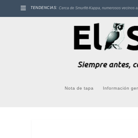
TENDENCIAS:
Cerca de Smurfitt-Kappa, numerosos vecinos a
Nota de tapa
Información ge