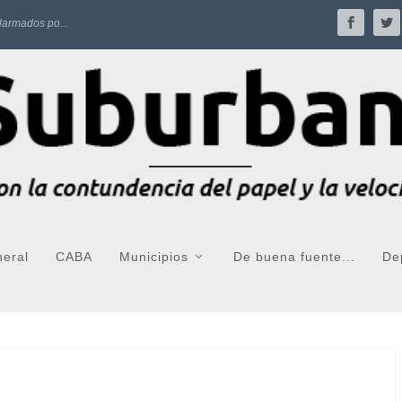
larmados po...
neral
CABA
Municipios
De buena fuente...
De