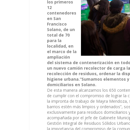
los primeros
12
contenedores
en San
Francisco
Solano, de un
total de 70
para la
localidad, en
el marco de la
ampliación
del sistema de contenerización en todo
un nuevo camión recolector de carga lat
recolección de residuos, ordenar la disp
higiene urbana.“Sumamos elementos y v
domiciliarios en Solano.
De esta manera alcanzamos los 650 conten
de cumplir con el compromiso de lograr la 
la impronta de trabajo de Mayra Mendoza, 
barrios estén más limpios y ordenados”, so
exclusivamente para residuos domiciliarios y
acompañada por el jefe de Gabinete Municip
Gestión Integral de Residuos Sólidos Urban
la importancia del compromiso de la comuni