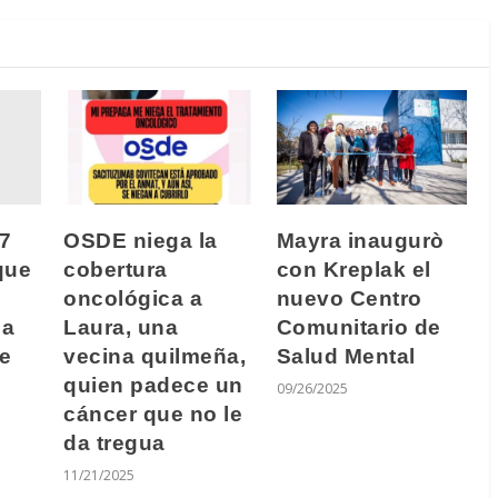
7
OSDE niega la
Mayra inaugurò
que
cobertura
con Kreplak el
oncológica a
nuevo Centro
ña
Laura, una
Comunitario de
de
vecina quilmeña,
Salud Mental
quien padece un
09/26/2025
cáncer que no le
da tregua
11/21/2025