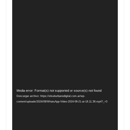
Reproductor
Media error: Format(s) not supported or source(s) not found
de
Descargar archivo: https://elsuburbanodigital.com.ar/wp-
vídeo
content/uploads/2024/08/WhatsApp-Video-2024-08-21-at-18.11.38.mp4?_=3