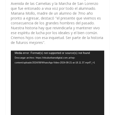
Avenida de las Camelias y la Marcha de San Lorenzo
que fue entonado a viva voz por todo el alumnado.
Mariana Mollo, madre de un alumno de 7mo año
pronto a egresar, destacó "el presente que vivimos es
consecuencia de los grandes hombres del pasado.
Nuestra historia hay que reivindicarla y mantener vivo
ese espíritu de lucha por los ideales y el bien común.
Criemos hijos con esa inquietud. Ser parte de la historia
de futuros mejores".
Reproductor
Media error: Format(s) not supported or source(s) not found
de
Descargar archivo: https://elsuburbanodigital.com.ar/wp-
vídeo
content/uploads/2024/08/WhatsApp-Video-2024-08-21-at-18.11.37.mp4?_=1