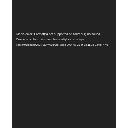
Reproductor
Media error: Format(s) not supported or source(s) not found
de
Descargar archivo: https://elsuburbanodigital.com.ar/wp-
vídeo
content/uploads/2024/08/WhatsApp-Video-2024-08-21-at-18.11.38-2.mp4?_=2