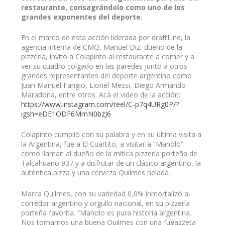
restaurante, consagrándolo como uno de los
grandes exponentes del deporte.
En el marco de esta acción liderada por draftLine, la
agencia interna de CMQ, Manuel Diz, dueño de la
pizzería, invitó a Colapinto al restaurante a comer y a
ver su cuadro colgado en las paredes junto a otros
grandes representantes del deporte argentino como
Juan Manuel Fangio, Lionel Messi, Diego Armando
Maradona, entre otros. Acá el video de la acción:
https://www.instagram.com/reel/C-p7q4URg0P/?
igsh=eDE1ODF6MmN0bzJ6
Colapinto cumplió con su palabra y en su última visita a
la Argentina, fue a El Cuartito, a visitar a “Manolo”
como llaman al dueño de la mítica pizzería porteña de
Talcahuano 937 y a disfrutar de un clásico argentino, la
auténtica pizza y una cerveza Quilmes helada.
Marca Quilmes, con su variedad 0,0% inmortalizó al
corredor argentino y orgullo nacional, en su pizzería
porteña favorita. “Manolo es pura historia argentina.
Nos tomamos una buena Quilmes con una fugazzeta