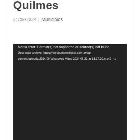
Quilmes
21/08/2024
|
Municipios
Reproductor
Media error: Format(s) not supported or source(s) not found
de
Descargar archivo: https://elsuburbanodigital.com.ar/wp-
vídeo
content/uploads/2024/08/WhatsApp-Video-2024-08-21-at-18.17.30.mp4?_=1