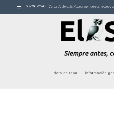
TENDENCIAS:
Cerca de Smurfitt-Kappa, numerosos vecinos a
Nota de tapa
Información ge