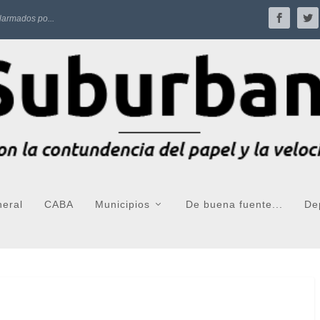
larmados po...
neral
CABA
Municipios
De buena fuente...
De