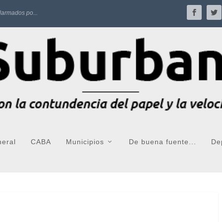
larmados po...
neral
CABA
Municipios
De buena fuente...
De