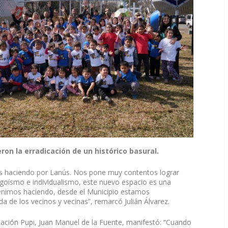
ron la erradicación de un histórico basural.
s haciendo por Lanús. Nos pone muy contentos lograr
goísmo e individualismo, este nuevo espacio es una
venimos haciendo, desde el Municipio estamos
a de los vecinos y vecinas”, remarcó Julián Álvarez.
ndación Pupi, Juan Manuel de la Fuente, manifestó: “Cuando