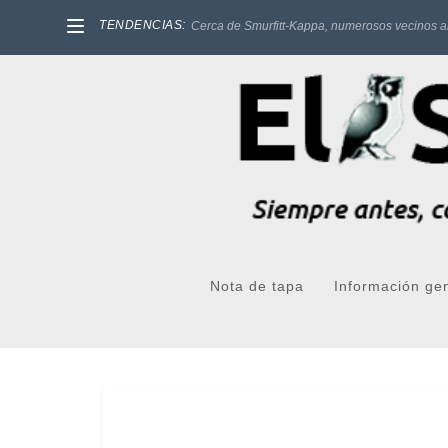
TENDENCIAS:
Cerca de Smurfitt-Kappa, numerosos vecinos a
Nota de tapa
Información ge