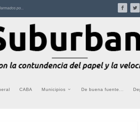
larmados po...
neral
CABA
Municipios
De buena fuente...
De