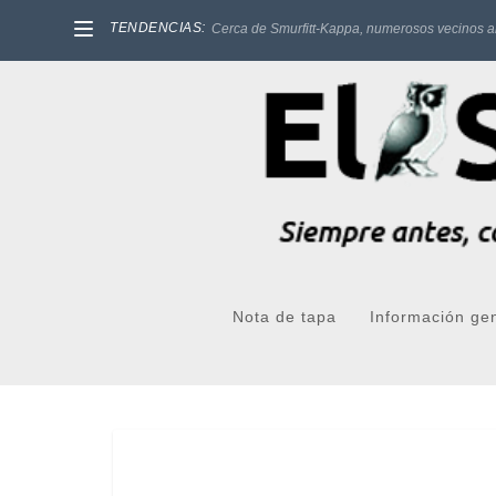
TENDENCIAS:
Cerca de Smurfitt-Kappa, numerosos vecinos a
Nota de tapa
Información ge