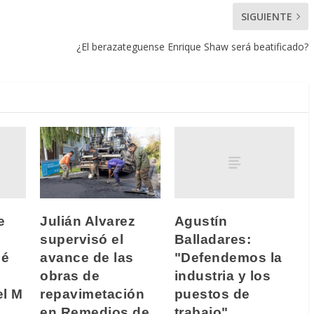
SIGUIENTE
¿El berazateguense Enrique Shaw será beatificado?
e
Agustín
Julián Alvarez
Balladares:
supervisó el
cé
"Defendemos la
avance de las
industria y los
obras de
el M
puestos de
repavimetación
trabajo"
en Remedios de