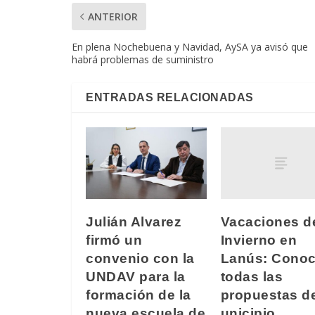
ANTERIOR
En plena Nochebuena y Navidad, AySA ya avisó que
habrá problemas de suministro
ENTRADAS RELACIONADAS
Vacaciones d
Julián Alvarez
Invierno en
firmó un
Lanús: Cono
convenio con la
todas las
UNDAV para la
propuestas d
formación de la
unicipio
nueva escuela de