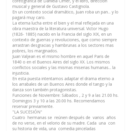
coreográfica de Daniela Cimer, y el libro, dirección
musical y general de Gustavo Castignola.
En un contexto social dramático, Juan roba un pan... y lo
pagará muy caro.
La eterna lucha entre el bien y el mal reflejada en una
obra maestra de la literatura universal. Victor Hugo
(1826- 1885) nacido en la Francia del siglo XIX, en un
contexto de guerras y revoluciones, que como siempre
arrastran desgracias y hambrunas a los sectores mas
pobres, los marginados.
Juan Valjean es el mismo hombre en aquel Paris de
1840 o en el Buenos Aires del siglo XX. Los mismos
conflictos sociales y las mismas miserias humanas... la
injusticia.
En esta puesta intentamos adaptar el drama eterno a
los arrabales de un Buenos Aires donde el tango y la
danza son también protagonistas.
Funciones de Noviembre
: Sábados , 2 y 9 a las 21.00 hs.
Domingos 3 y 10 a las 20.00 hs. Recomendamos
reservar previamente.
"LA SUCESIÓN"
Cuatro hermanas se reúnen después de varios años
de no verse, en el velorio de su madre. Cada una con
su historia de vida, una comedia pinceladas