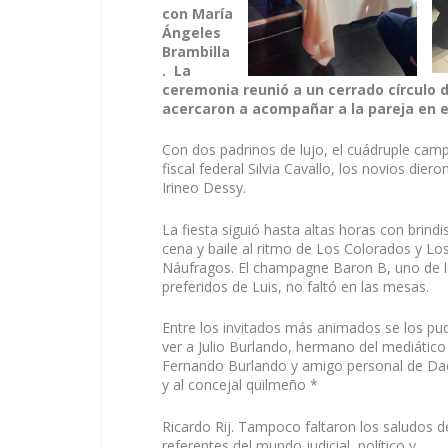
con María
Ángeles
Brambilla
. La
ceremonia reunió a un cerrado círculo 
acercaron a acompañar a la pareja en el
Con dos padrinos de lujo, el cuádruple cam
fiscal federal Silvia Cavallo, los novios di
Irineo Dessy.
La fiesta siguió hasta altas horas con brindis
cena y baile al ritmo de Los Colorados y Lo
Náufragos. El champagne Baron B, uno de 
preferidos de Luis, no faltó en las mesas.
Entre los invitados más animados se los pu
ver a Julio Burlando, hermano del mediático
Fernando Burlando y amigo personal de Da
y al concejal quilmeño *
Ricardo Rij. Tampoco faltaron los saludos d
referentes del mundo judicial, político y