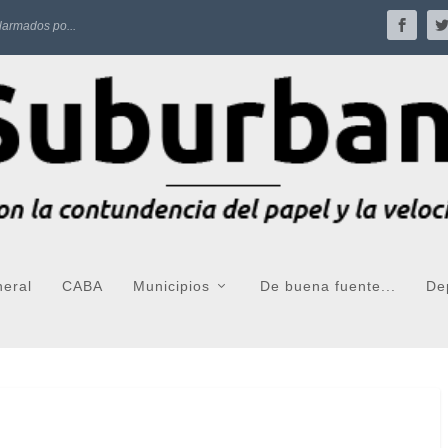
larmados po...
neral
CABA
Municipios
De buena fuente...
De