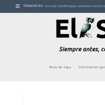
TENDENCIAS:
Cerca de Smurfitt-Kappa, numerosos vecinos a
Nota de tapa
Información ge