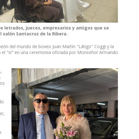
de letrados, jueces, empresarios y amigos que se
 salón Santacruz de la Ribera.
peón del mundo de boxeo Juan Martín "Látigo" Coggi y la
eron el "sí" en una ceremonia oficiada por Monseñor Armando
,
s
los
do
er,
e