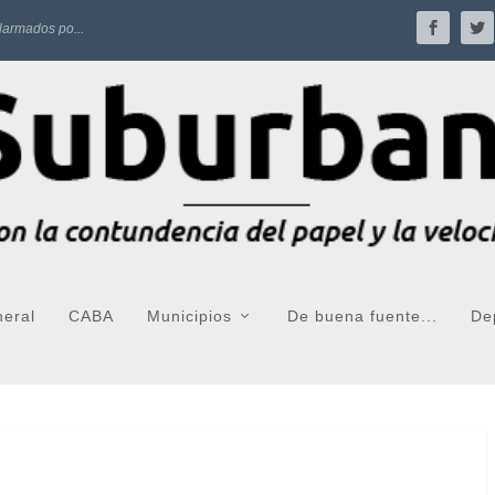
larmados po...
neral
CABA
Municipios
De buena fuente...
De