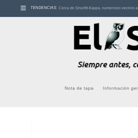
TENDENCIAS:
Cerca de Smurfitt-Kappa, numerosos vecinos a
Nota de tapa
Información ge