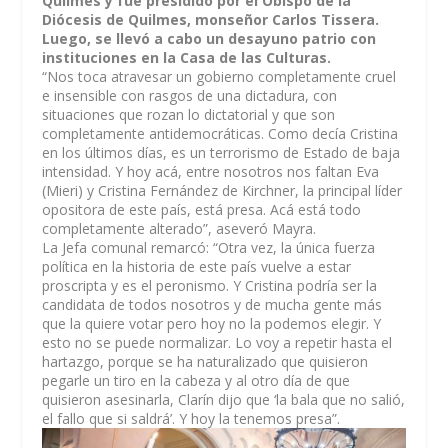
Quilmes y fue presidido por el Obispo de la
Diócesis de Quilmes, monseñor Carlos Tissera.
Luego, se llevó a cabo un desayuno patrio con
instituciones en la Casa de las Culturas.
“Nos toca atravesar un gobierno completamente cruel
e insensible con rasgos de una dictadura, con
situaciones que rozan lo dictatorial y que son
completamente antidemocráticas. Como decía Cristina
en los últimos días, es un terrorismo de Estado de baja
intensidad. Y hoy acá, entre nosotros nos faltan Eva
(Mieri) y Cristina Fernández de Kirchner, la principal líder
opositora de este país, está presa. Acá está todo
completamente alterado”, aseveró Mayra.
La Jefa comunal remarcó: “Otra vez, la única fuerza
política en la historia de este país vuelve a estar
proscripta y es el peronismo. Y Cristina podría ser la
candidata de todos nosotros y de mucha gente más
que la quiere votar pero hoy no la podemos elegir. Y
esto no se puede normalizar. Lo voy a repetir hasta el
hartazgo, porque se ha naturalizado que quisieron
pegarle un tiro en la cabeza y al otro día de que
quisieron asesinarla, Clarín dijo que ‘la bala que no salió,
el fallo que si saldrá’. Y hoy la tenemos presa”.