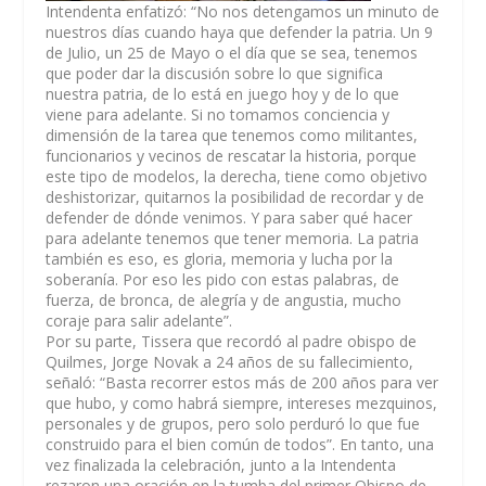
Intendenta enfatizó: “No nos detengamos un minuto de
nuestros días cuando haya que defender la patria. Un 9
de Julio, un 25 de Mayo o el día que se sea, tenemos
que poder dar la discusión sobre lo que significa
nuestra patria, de lo está en juego hoy y de lo que
viene para adelante. Si no tomamos conciencia y
dimensión de la tarea que tenemos como militantes,
funcionarios y vecinos de rescatar la historia, porque
este tipo de modelos, la derecha, tiene como objetivo
deshistorizar, quitarnos la posibilidad de recordar y de
defender de dónde venimos. Y para saber qué hacer
para adelante tenemos que tener memoria. La patria
también es eso, es gloria, memoria y lucha por la
soberanía. Por eso les pido con estas palabras, de
fuerza, de bronca, de alegría y de angustia, mucho
coraje para salir adelante”.
Por su parte, Tissera que recordó al padre obispo de
Quilmes, Jorge Novak a 24 años de su fallecimiento,
señaló: “Basta recorrer estos más de 200 años para ver
que hubo, y como habrá siempre, intereses mezquinos,
personales y de grupos, pero solo perduró lo que fue
construido para el bien común de todos”. En tanto, una
vez finalizada la celebración, junto a la Intendenta
rezaron una oración en la tumba del primer Obispo de