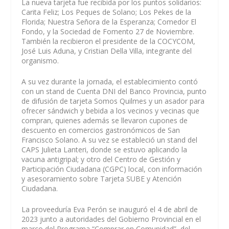
La nueva tarjeta fue recibida por los puntos solidarios:
Carita Feliz; Los Peques de Solano; Los Pekes de la
Florida; Nuestra Señora de la Esperanza; Comedor El
Fondo, y la Sociedad de Fomento 27 de Noviembre.
También la recibieron el presidente de la COCYCOM,
José Luis Aduna, y Cristian Della Villa, integrante del
organismo.
A su vez durante la jornada, el establecimiento contó
con un stand de Cuenta DNI del Banco Provincia, punto
de difusión de tarjeta Somos Quilmes y un asador para
ofrecer sándwich y bebida a los vecinos y vecinas que
compran, quienes además se llevaron cupones de
descuento en comercios gastronómicos de San
Francisco Solano. A su vez se estableció un stand del
CAPS Julieta Lanteri, donde se estuvo aplicando la
vacuna antigripal; y otro del Centro de Gestión y
Participación Ciudadana (CGPC) local, con información
y asesoramiento sobre Tarjeta SUBE y Atención
Ciudadana.
La proveeduría Eva Perón se inauguró el 4 de abril de
2023 junto a autoridades del Gobierno Provincial en el
marco del Programa “Comprar en Comunidad”, del