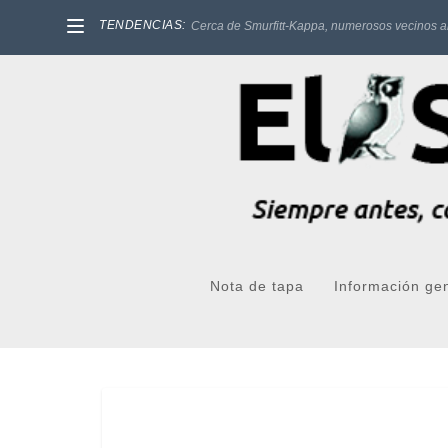
TENDENCIAS:
Cerca de Smurfitt-Kappa, numerosos vecinos a
Nota de tapa
Información ge