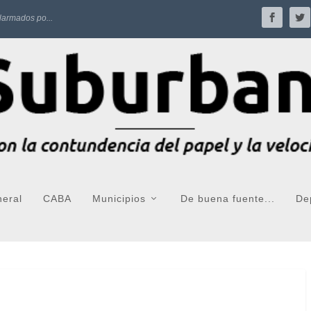
larmados po...
neral
CABA
Municipios
De buena fuente...
De