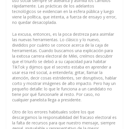
uso social siempre se adelanta y asimila los cambios
rápidamente. Las prácticas de los adelantos
tecnológicos se evidencian en la esfera pública y luego
viene la política, que intenta, a fuerza de ensayo y error,
no quedar desacoplada.
La excusa, entonces, es la poca destreza para asimilar
las nuevas herramientas. Lo clásico y lo nuevo,
divididos por cuánto se conoce acerca de la caja de
herramientas. Cuando buscamos una explicación para
la exitosa carrera electoral de Milei, creímos descubrir
que el triunfo se debió a su capacidad para habitar
TikTok y dijimos que el secreto estaba en aprender a
usar esa red social, a entenderla; gritar, llamar la
atención, decir cosas estridentes, ser disruptivos, hablar
corto y mostrar imágenes de alto impacto. Pero hay un
pequeño detalle: lo que le funciona a un candidato no
tiene por qué funcionarle al resto. Por caso, no
cualquier panelista llega a presidente.
Otro de los errores habituales sobre los que
descargamos la responsabilidad del fracaso electoral es
la falta de recursos para que nuestro mensaje, siempre
genial, inigualable y representativo de la mejor