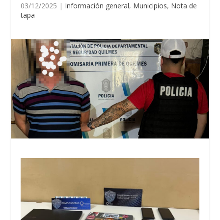
03/12/2025
|
Información general
,
Municipios
,
Nota de
tapa