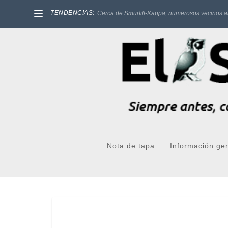
TENDENCIAS:
Cerca de Smurfitt-Kappa, numerosos vecinos a
Nota de tapa
Información ge