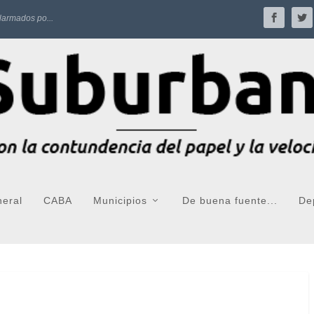
larmados po...
neral
CABA
Municipios
De buena fuente...
De