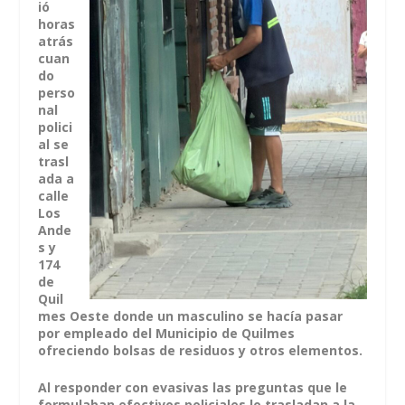
ió
horas
atrás
cuan
do
perso
nal
polici
al se
trasl
ada a
calle
Los
Ande
s y
174
de
Quil
mes Oeste donde un masculino se hacía pasar
por empleado del Municipio de Quilmes
ofreciendo bolsas de residuos y otros elementos.
Al responder con evasivas las preguntas que le
formulaban efectivos policiales lo trasladan a la