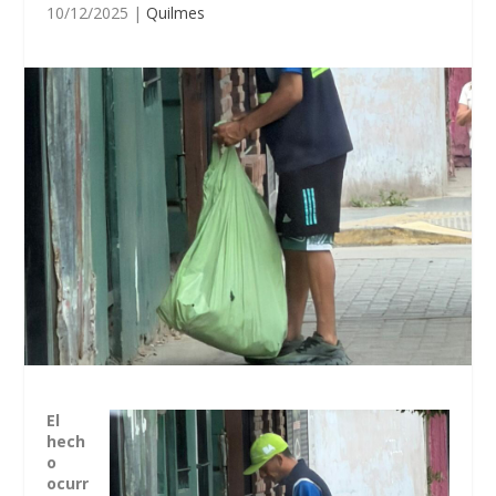
10/12/2025
|
Quilmes
El
hech
o
ocurr