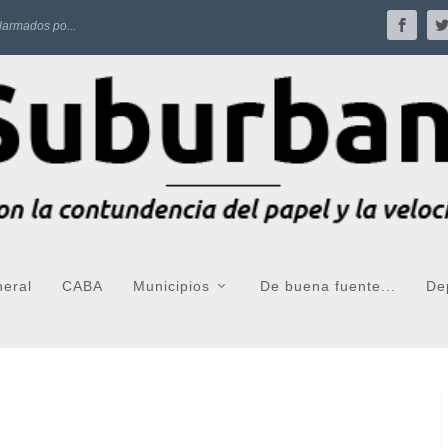
larmados po...
neral
CABA
Municipios
De buena fuente...
De