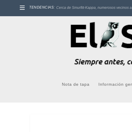
TENDENCIAS:
Cerca de Smurfitt-Kappa, numerosos vecinos a
Nota de tapa
Información ge