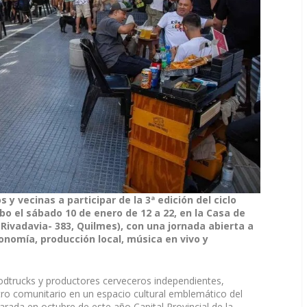
 y vecinas a participar de la 3ª edición del ciclo
abo el sábado 10 de enero de 12 a 22, en la Casa de
 Rivadavia- 383, Quilmes), con una jornada abierta a
nomía, producción local, música en vivo y
oodtrucks y productores cerveceros independientes,
ro comunitario en un espacio cultural emblemático del
arada en octubre de este año Capital Provincial de la