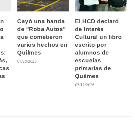
en
Cayó una banda
El HCD declaró
to
de "Roba Autos"
de Interés
 a
que cometieron
Cultural un libro
varios hechos en
escrito por
s:
Quilmes
alumnos de
ás,
escuelas
07/20/2026
icas
primarias de
as
Quilmes
07/17/2026