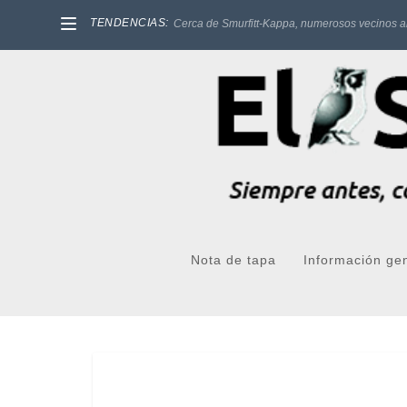
TENDENCIAS:
Cerca de Smurfitt-Kappa, numerosos vecinos a
Nota de tapa
Información ge