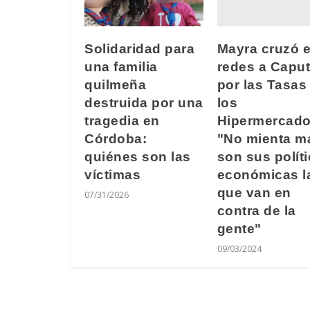
Mayra cruzó 
Solidaridad para
redes a Capu
una familia
por las Tasas
quilmeña
los
destruida por una
Hipermercado
tragedia en
"No mienta m
Córdoba:
son sus polít
quiénes son las
económicas l
víctimas
que van en
07/31/2026
contra de la
gente"
09/03/2024