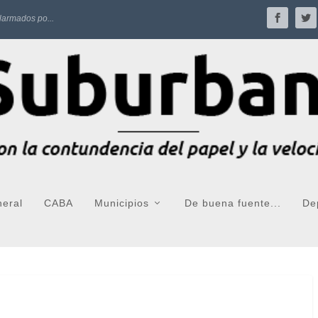
larmados po...
neral
CABA
Municipios
De buena fuente...
De