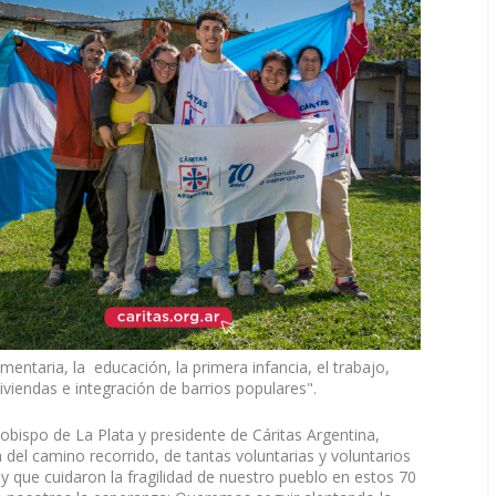
entaria, la educación, la primera infancia, el trabajo,
endas e integración de barrios populares".
obispo de La Plata y presidente de Cáritas Argentina,
l camino recorrido, de tantas voluntarias y voluntarios
y que cuidaron la fragilidad de nuestro pueblo en estos 70