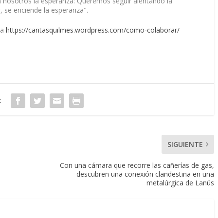
 nosotros la esperanza: Queremos seguir alentando la
se enciende la esperanza".
 a
https://caritasquilmes.wordpress.com/como-colaborar/
:
SIGUIENTE
Con una cámara que recorre las cañerías de gas,
descubren una conexión clandestina en una
metalúrgica de Lanús