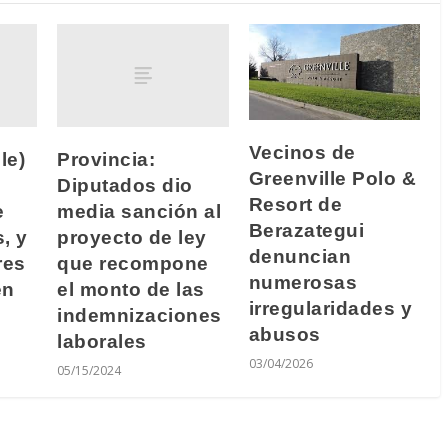
Vecinos de
le)
Provincia:
Greenville Polo &
Diputados dio
Resort de
e
media sanción al
Berazategui
, y
proyecto de ley
denuncian
res
que recompone
numerosas
en
el monto de las
irregularidades y
indemnizaciones
abusos
laborales
03/04/2026
05/15/2024