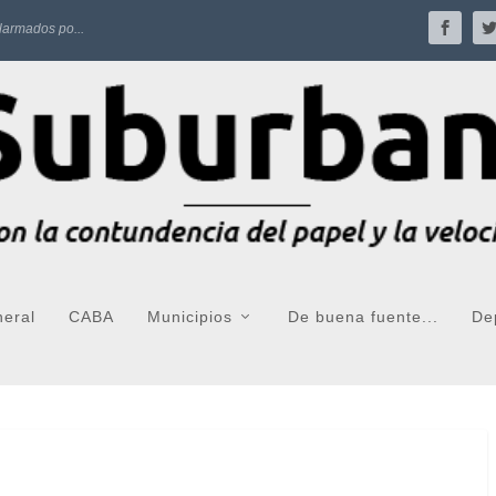
larmados po...
neral
CABA
Municipios
De buena fuente...
De