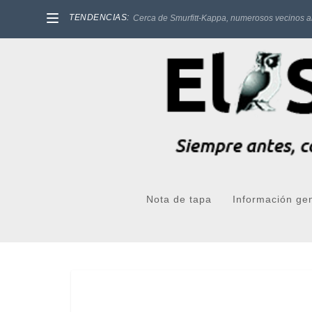
TENDENCIAS:
Cerca de Smurfitt-Kappa, numerosos vecinos a
Nota de tapa
Información ge