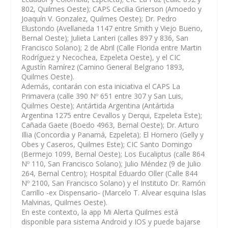
802, Quilmes Oeste); CAPS Cecilia Grierson (Amoedo y
Joaquín V. Gonzalez, Quilmes Oeste); Dr. Pedro
Elustondo (Avellaneda 1147 entre Smith y Viejo Bueno,
Bernal Oeste); Julieta Lanteri (calles 897 y 836, San
Francisco Solano); 2 de Abril (Calle Florida entre Martin
Rodríguez y Necochea, Ezpeleta Oeste), y el CIC
Agustín Ramírez (Camino General Belgrano 1893,
Quilmes Oeste).
Además, contarán con esta iniciativa el CAPS La
Primavera (calle 390 Nº 651 entre 307 y San Luis,
Quilmes Oeste); Antártida Argentina (Antártida
Argentina 1275 entre Cevallos y Derqui, Ezpeleta Este);
Cañada Gaete (Boedo 4963, Bernal Oeste); Dr. Arturo
Illia (Concordia y Panamá, Ezpeleta); El Hornero (Gelly y
Obes y Caseros, Quilmes Este); CIC Santo Domingo
(Bermejo 1099, Bernal Oeste); Los Eucaliptus (calle 864
Nº 110, San Francisco Solano); Julio Méndez (9 de Julio
264, Bernal Centro); Hospital Eduardo Oller (Calle 844
Nº 2100, San Francisco Solano) y el Instituto Dr. Ramón
Carrillo -ex Dispensario- (Marcelo T. Alvear esquina Islas
Malvinas, Quilmes Oeste).
En este contexto, la app Mi Alerta Quilmes está
disponible para sistema Android y IOS y puede bajarse