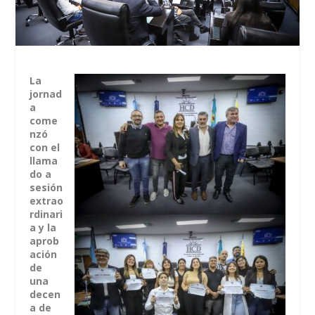
La
jornad
a
come
nzó
con el
llama
do a
sesión
extrao
rdinari
a y la
aprob
ación
de
una
decen
a de