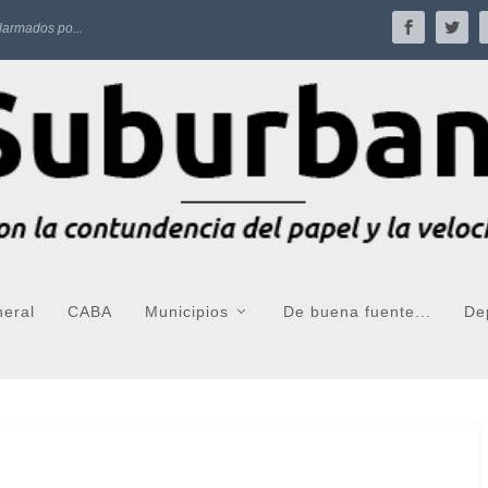
larmados po...
neral
CABA
Municipios
De buena fuente...
De