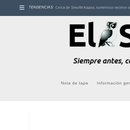
TENDENCIAS:
Cerca de Smurfitt-Kappa, numerosos vecinos a
Nota de tapa
Información ge