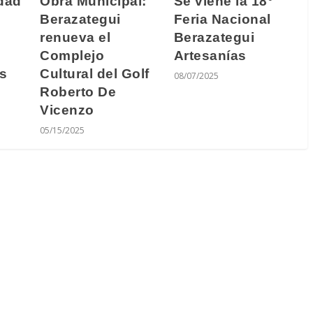
Obra Municipal:
dad
Se viene la 18°
Berazategui
Feria Nacional
renueva el
Berazategui
Complejo
Artesanías
Cultural del Golf
os
08/07/2025
Roberto De
Vicenzo
05/15/2025