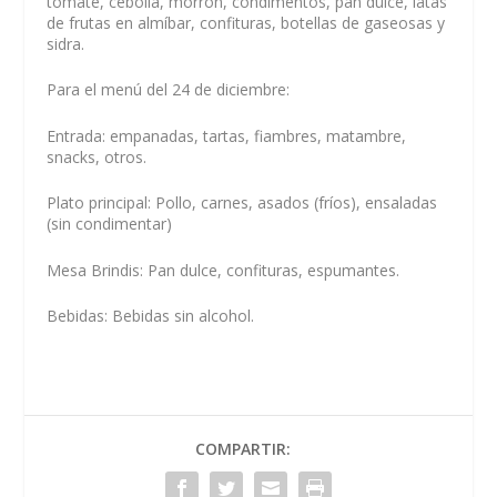
tomate, cebolla, morrón, condimentos, pan dulce, latas
de frutas en almíbar, confituras, botellas de gaseosas y
sidra.
Para el menú del 24 de diciembre:
Entrada: empanadas, tartas, fiambres, matambre,
snacks, otros.
Plato principal: Pollo, carnes, asados (fríos), ensaladas
(sin condimentar)
Mesa Brindis: Pan dulce, confituras, espumantes.
Bebidas: Bebidas sin alcohol.
COMPARTIR: