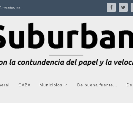
larmados po...
neral
CABA
Municipios
De buena fuente...
De