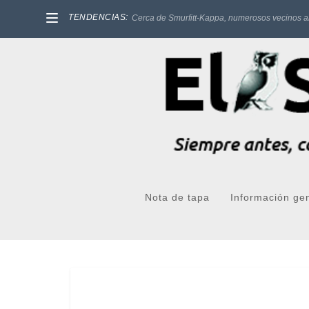
TENDENCIAS:
Cerca de Smurfitt-Kappa, numerosos vecinos a
Nota de tapa
Información ge