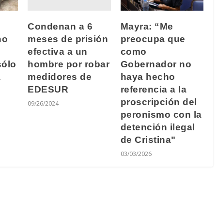
Condenan a 6
Mayra: “Me
meses de prisión
ho
preocupa que
efectiva a un
como
hombre por robar
sólo
Gobernador no
medidores de
a
haya hecho
EDESUR
referencia a la
proscripción del
09/26/2024
peronismo con la
detención ilegal
de Cristina"
03/03/2026