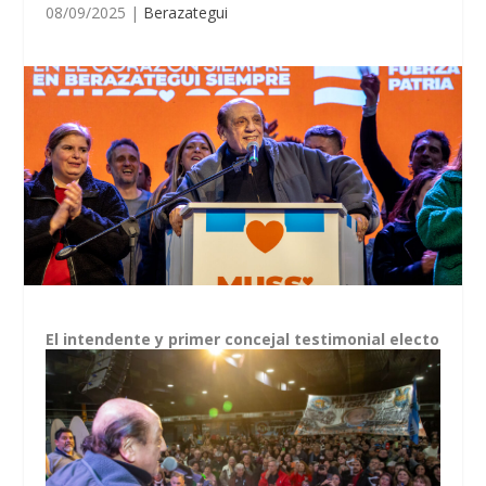
08/09/2025
|
Berazategui
E
l intendente y primer concejal testimonial electo